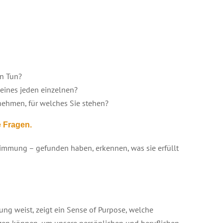
n Tun?
 eines jeden einzelnen?
ehmen, für welches Sie stehen?
e Fragen.
timmung – gefunden haben, erkennen, was sie erfüllt
ung weist, zeigt ein Sense of Purpose, welche
etzen können, um unsere persönlichen und beruflichen